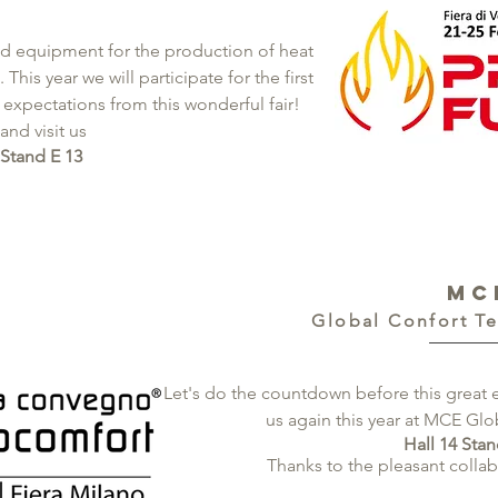
and equipment for the production of heat
is year we will participate for the first
 expectations from this wonderful fair!
nd visit us
 Stand E 13
MC
Global Confort T
Let's do the countdown before this great 
us again this year at MCE Gl
Hall 14 Sta
Thanks to the pleasant collabo