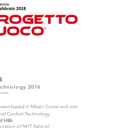
E
echnology 2016
event based in Milan! Come and visit
obal Confort Technology
nd H86
ration of NHT Italia srl