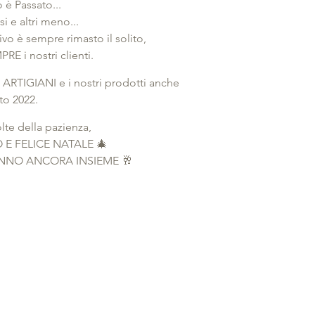
è Passato...
i e altri meno...
vo è sempre rimasto il solito,
RE i nostri clienti.
 ARTIGIANI e i nostri prodotti anche
to 2022.
olte della pazienza,
E FELICE NATALE 🎄
O ANNO ANCORA INSIEME 🥂