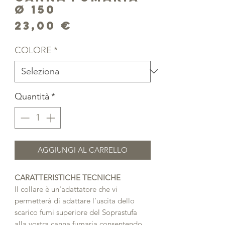
Ø 150
Prezzo
23,00 €
COLORE
*
Quantità
*
AGGIUNGI AL CARRELLO
CARATTERISTICHE TECNICHE
Il collare è un'adattatore che vi
permetterà di adattare l'uscita dello
scarico fumi superiore del Soprastufa
alla vostra canna fumaria consentendo